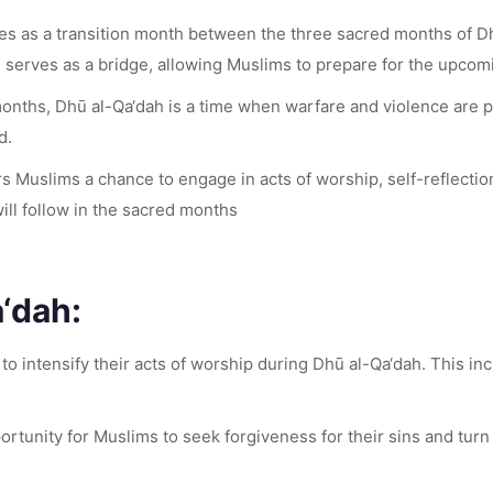
ves as a transition month between the three sacred months of D
h serves as a bridge, allowing Muslims to prepare for the upcom
months, Dhū al-Qa‘dah is a time when warfare and violence are p
d.
rs Muslims a chance to engage in acts of worship, self-reflection
will follow in the sacred months
a‘dah:
o intensify their acts of worship during Dhū al-Qa‘dah. This inc
rtunity for Muslims to seek forgiveness for their sins and turn t