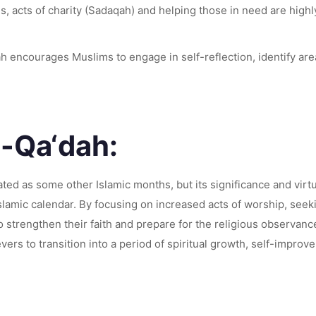
ths, acts of charity (Sadaqah) and helping those in need are hi
ah encourages Muslims to engage in self-reflection, identify ar
l-Qa‘dah:
ted as some other Islamic months, but its significance and virt
amic calendar. By focusing on increased acts of worship, seeki
o strengthen their faith and prepare for the religious observan
lievers to transition into a period of spiritual growth, self-impr