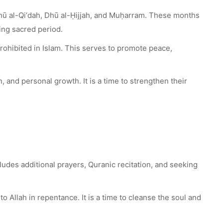
hū al-Qi‘dah, Dhū al-Ḥijjah, and Muḥarram. These months
ing sacred period.
rohibited in Islam. This serves to promote peace,
, and personal growth. It is a time to strengthen their
ludes additional prayers, Quranic recitation, and seeking
o Allah in repentance. It is a time to cleanse the soul and