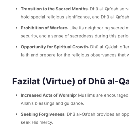
Transition to the Sacred Months
: Dhū al-Qa‘dah ser
hold special religious significance, and Dhū al-Qa‘da
Prohibition of Warfare
: Like its neighboring sacred 
security, and a sense of sacredness during this perio
Opportunity for Spiritual Growth
: Dhū al-Qa‘dah offe
faith and prepare for the religious observances that 
Fazilat (Virtue) of Dhū al-Q
Increased Acts of Worship
: Muslims are encouraged t
Allah’s blessings and guidance.
Seeking Forgiveness
: Dhū al-Qa‘dah provides an oppo
seek His mercy.