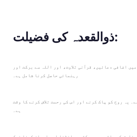
ذوالقعدہ کی فضیلت:
میں اضافی دعائیں، قرآنی تلاوت، اور اللہ سے برکت اور
رہنمائی حاصل کرنا شامل ہے۔
 یہ روح کو پاک کرنے اور اس کی رحمت تلاش کرنے کا وقت
ہے۔
سفارش کی جاتی ہے۔ برکتیں بانٹنا اور احسان کرنا نیک