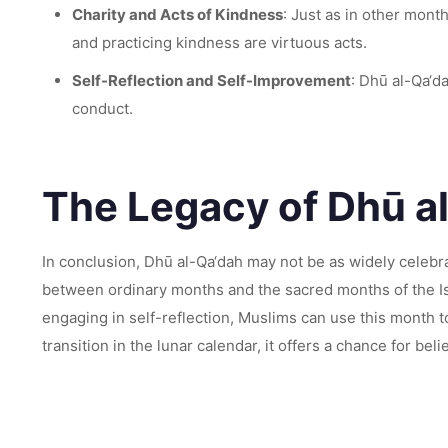
Charity and Acts of Kindness
: Just as in other mon
and practicing kindness are virtuous acts.
Self-Reflection and Self-Improvement
: Dhū al-Qa‘d
conduct.
The Legacy of Dhū a
In conclusion, Dhū al-Qa‘dah may not be as widely celebra
between ordinary months and the sacred months of the Isl
engaging in self-reflection, Muslims can use this month t
transition in the lunar calendar, it offers a chance for be