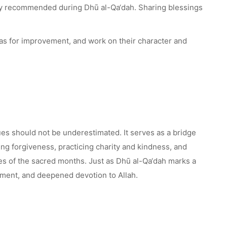
ghly recommended during Dhū al-Qa‘dah. Sharing blessings
eas for improvement, and work on their character and
ues should not be underestimated. It serves as a bridge
ng forgiveness, practicing charity and kindness, and
ces of the sacred months. Just as Dhū al-Qa‘dah marks a
ovement, and deepened devotion to Allah.