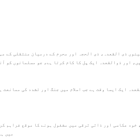
ینوں ذی القعدہ، ذی الحجہ اور محرم کے درمیان منتقلی کے مہی
ں، اور ذوالقعدہ ایک پل کا کام کرتا ہے، جو مسلمانوں کو آن
عدہ ایک ایسا وقت ہے جب اسلام میں جنگ اور تشدد کی ممانعت ہ
خود عکاسی اور ذاتی ترقی میں مشغول ہونے کا موقع فراہم کرت
میں ہو