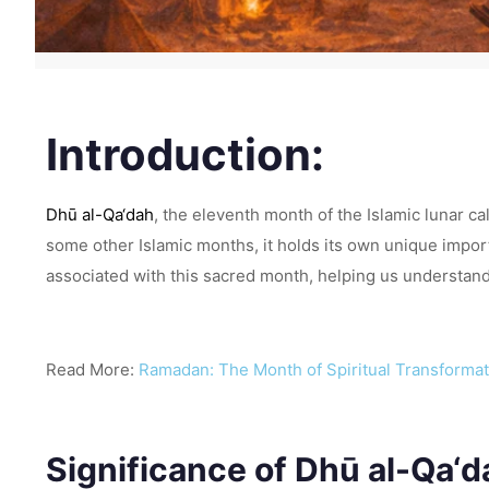
Introduction:
Dhū al-Qa‘dah
, the eleventh month of the Islamic lunar cal
some other Islamic months, it holds its own unique importa
associated with this sacred month, helping us understand i
Read More:
Ramadan: The Month of Spiritual Transformati
Significance of Dhū al-Qa‘d