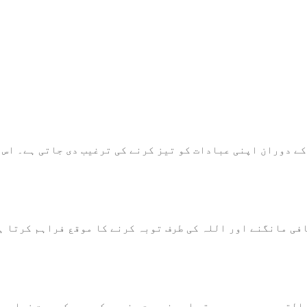
ے دوران اپنی عبادات کو تیز کرنے کی ترغیب دی جاتی ہے۔ اس 
ی مانگنے اور اللہ کی طرف توبہ کرنے کا موقع فراہم کرتا ہے۔
 القعدہ میں بھی صدقہ اور ضرورت مندوں کی مدد کی بہت زیادہ 