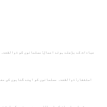
عبادات کے بڑھتے ہوئے اعمال: مسلمانوں کو ذوالقعدہ ک
استغفار: ذوالقعدہ مسلمانوں کو اپنے گناہوں کی معاف
صدقہ اور احسان کے اعمال: دوسرے مہینوں کی طرح ذی