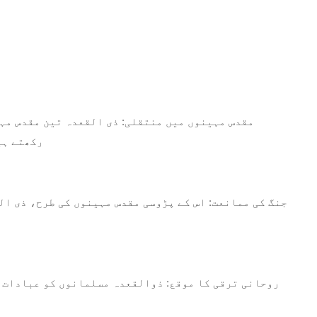
مقدس مہینوں میں منتقلی: ذی القعدہ تین مقدس مہ
رکھتے ہی
جنگ کی ممانعت: اس کے پڑوسی مقدس مہینوں کی طرح، ذی الق
روحانی ترقی کا موقع: ذوالقعدہ مسلمانوں کو عبادات، 