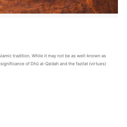
 Islamic tradition. While it may not be as well-known as
ignificance of Dhū al-Qa‘dah and the fazilat (virtues)