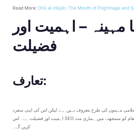
Read More:
Dhū al-Ḥijjah: The Month of Pilgrimage and Sp
ا مہینہ – اہمیت اور
فضیلت
تعارف:
 اسلامی مہینوں کی طرح معروف نہیں ہے، لیکن اس کی اپنی منفرد
اہمیت اور فضیلت ہے۔ اس SEO دوستانہ بلاگ میں، ہم ذوالقعدہ کی اہمیت اور اس مقدس مہینے سے وابستہ فضیلت کا مطالعہ کریں گے، اسلامی کیلنڈر میں اس کے مقام کو سمجھنے میں ہماری مدد
کریں گے۔