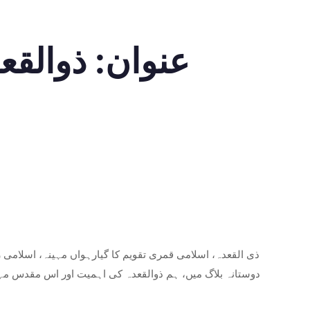
عنوان: ذوالقعد
ذی القعدہ، اسلامی قمری تقویم کا گیارہواں مہینہ، اسلامی