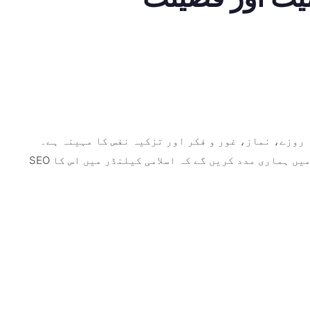
 روزے، نماز، غور و فکر اور تزکیہ نفس کا مہینہ ہے۔
SEO کے لیے دوستانہ اس بلاگ میں، ہم رمضان کی اہمیت اور اس مقدس مہینے سے وابستہ فضیلتیں دریافت کریں گے، یہ سمجھنے میں ہماری مدد کریں گے کہ اسلامی کیلنڈر میں اس کا