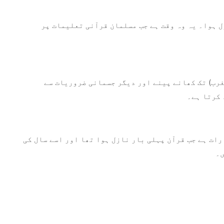
ل ہوا۔ یہ وہ وقت ہے جب مسلمان قرآنی تعلیمات پر
مغرب) تک کھانے پینے اور دیگر جسمانی ضروریات سے
 کرتا ہے۔
رات ہے جب قرآن پہلی بار نازل ہوا تھا اور اسے سال کی
ں۔