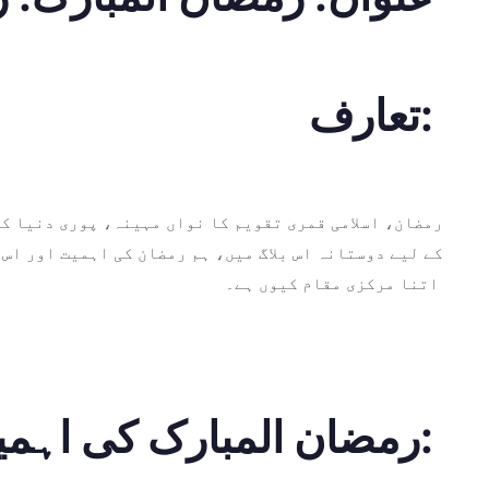
تعارف:
رمضان، اسلامی قمری تقویم کا نواں مہینہ، پوری دنیا کے
اتنا مرکزی مقام کیوں ہے۔
رمضان المبارک کی اہمیت: