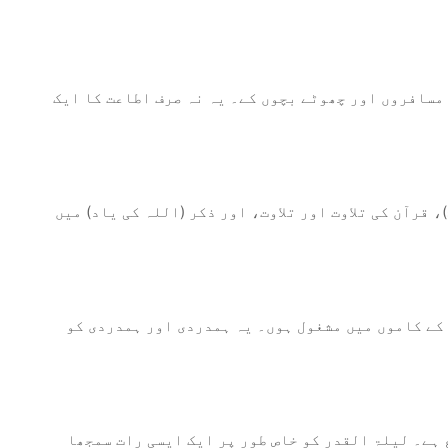
مسافروں اور چھوٹے بچوں کے۔ یہ نہ صرف اطاعت کا ایک
قرآن کی تلاوت اور تلاوت، اور ذکر (اللہ کی یاد) میں
 کے کاموں میں مشغول ہوں۔ یہ ہمدردی اور ہمدردی کو
ہے۔ لیلۃ القدر کو خاص طور پر ایک ایسی رات سمجھا