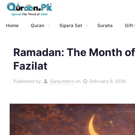
Home
Quran
Sipara Set
Surahs
Gift
Ramadan: The Month of 
Fazilat
Published by
Sana Intern
on
February 9, 2026