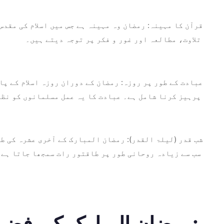
قرآن کا مہینہ: رمضان وہ مہینہ ہے جس میں اسلام کی مقد
تلاوت، مطالعہ اور غور و فکر پر توجہ دیتے ہیں۔
عبادت کے طور پر روزہ: رمضان کے دوران روزہ اسلام کے پا
پرہیز کرنا شامل ہے۔ عبادت کا یہ عمل مسلمانوں کو نظم
شب قدر (لیلۃ القدر): رمضان المبارک کے آخری عشرہ کی طا
سب سے زیادہ روحانی طور پر طاقتور رات سمجھا جاتا ہے۔
رمضان المبارک کی فضیلت: