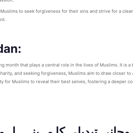
uslims to seek forgiveness for their sins and strive for a clean s
nt.
dan:
 month that plays a central role in the lives of Muslims. It is a t
charity, and seeking forgiveness, Muslims aim to draw closer to A
 for Muslims to reveal their best selves, fostering a deeper co
وحانی تبدیلی کا مہینہ۔ اہ