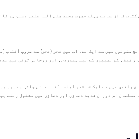
س کتاب قرآن سب سے پہلے حضرت محمد صلی اللہ علیہ وسلم پر ناز
نچ ستونوں میں سے ایک ہے۔ اس میں فجر (فجر) سے غروب آفتاب (
 و ضبط، کم نصیبوں کے لیے ہمدردی، اور روحانی ترقی میں مدد
ق راتوں میں سے ایک شب قدر لیلۃ القدر مانی جاتی ہے۔ یہ وہ 
 مسلمان اس دوران شدید دعاؤں اور دعاؤں میں مشغول رہتے ہی