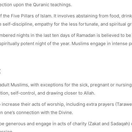
lection upon the Quranic teachings.
 the Five Pillars of Islam. It involves abstaining from food, dri
 self-discipline, empathy for the less fortunate, and spiritual g
bered nights in the last ten days of Ramadan is believed to be L
piritually potent night of the year. Muslims engage in intense p
:
 adult Muslims, with exceptions for the sick, pregnant or nursing
tion, self-control, and drawing closer to Allah.
ncrease their acts of worship, including extra prayers (Tarawee
en one’s connection with the Divine.
e generous and engage in acts of charity (Zakat and Sadaqah) du
assion.