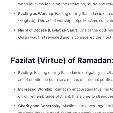
when Muslims focus on the recitation, study, and ref
Fasting as Worship
: Fasting during Ramadan is one of
(Maghrib). This act of worship helps Muslims cultivate
Night of Decree (Laylat al-Qadr)
: One of the odd-num
Quran was first revealed and is considered the most s
Fazilat (Virtue) of Ramadan
Fasting
: Fasting during Ramadan is obligatory for all
act of obedience but also a means of spiritual purifica
Increased Worship
: Ramadan encourages Muslims to i
dhikr (remembrance of Allah). It is a time to strength
Charity and Generosity
: Muslims are encouraged to b
and help those in need, fostering empathy and comp