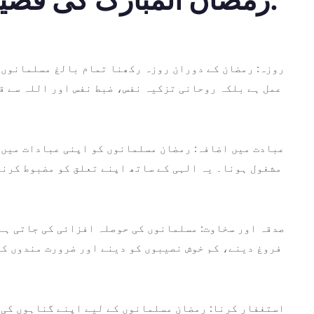
روزہ: رمضان کے دوران روزہ رکھنا تمام بالغ مسلمانوں پ
عمل ہے بلکہ روحانی تزکیہ نفس، ضبط نفس اور اللہ سے ق
عبادت میں اضافہ: رمضان مسلمانوں کو اپنی عبادات میں ا
مشغول ہونا۔ یہ الہی کے ساتھ اپنے تعلق کو مضبوط کرنے
صدقہ اور سخاوت: مسلمانوں کی حوصلہ افزائی کی جاتی ہے 
فروغ دینے، کم خوش نصیبوں کو دینے اور ضرورت مندوں کی
استغفار کرنا: رمضان مسلمانوں کے لیے اپنے گناہوں کی 