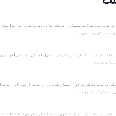
ر فرض ہے، سوائے بیمار، حاملہ یا دودھ پلانے والی خواتین، 
ربت کا ذریعہ بھی ہے۔
ضافہ کرنے کی ترغیب دیتا ہے، بشمول اضافی نمازیں (تراویح)، 
 کا وقت ہے۔
کہ وہ سخاوت کریں اور رمضان کے دوران صدقہ (زکوٰۃ اور صدقہ)
 مدد کرنے کا وقت ہے۔
معافی مانگنے اور صاف ستھری سلیٹ کے لیے کوشش کرنے کا موقع 